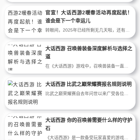
官宣！大话西游2暖春活动再度起航！
谁会是下一个幸运儿
转眼间，2025年已经所剩无几天啦，还有二十几天的时间，也将迎来我们的传统节日春节，说到过年，对于大话兄弟们来说，最关注的事情莫过于“春节活动”，不过，昨天一心在官网上发现了一个小彩蛋，和兄弟们一起分享一下。不知道各位老表，有没有参加过大话暖春活动呢？昨天官网放出来了有关春节特别活动，暖春活动的消息，据
大话西游 召唤兽装备深度解析与选择之
道
在《大话西游》游戏中，召唤兽装备一直是游戏玩家们关注的焦点之一，但是如何选择合适的召唤兽装备并进行深度解析，却是很多人都面临的难题。本文将为大家分享召唤兽装备的相关知识和技巧，让您轻松掌握召唤兽装备的选择之道，提升游戏实力。很多玩家在游戏中会有一些疑问，比如为什么别人用同样的设备可以秒杀敌人，而自己
大话西游 比武之巅荣耀赛报名规则说明
比武之巅荣耀赛自去年问世以来广受各位比武豪杰的青睐。为了让各位能够继续赛出风采，展现赛场英姿，大话西游2将于2026年11月继续举办比武之巅荣耀赛。比武之巅荣耀赛将沿用报名参与制，只需报名时队伍成员中至少有1人曾参与过第113-122届比武大会甲级比武，即可全队参与报名。最终系统将按下述积分规则，选取报名队伍中前3
大话西游 你的召唤兽需要什么样的守护
石
《大话西游》是一款备受玩家喜爱的游戏，其中宠物系统是游戏的一大亮点。每个召唤兽都需要特定的守护石来提升属性和力量，但许多玩家并不清楚具体需要哪些守护石。本文将为你详细介绍《大话西游》中召唤兽的守护石需求，让你的召唤兽达到最强状态。“坐骑守护”是今年新资料片中的一部分，其中包括“四象坐骑守护之力”、“