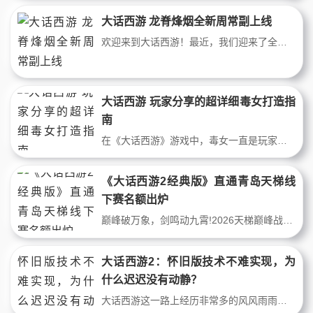
大话西游 龙脊烽烟全新周常副上线
欢迎来到大话西游！最近，我们迎来了全新的周常副本——龙脊烽烟。本次副本不仅具有精美的场景和丰富多彩的挑战，还有各种奖励和装备等你来拿。想要了解更多详情并第一时间体验全新的龙脊烽烟副本，赶紧加入我们吧！全新的周常副本“龙脊烽烟”已经正式上线，期待未来与诸位少侠携手，共同抵御凶神梼杌的入侵，守卫三界的安
大话西游 玩家分享的超详细毒女打造指
南
在《大话西游》游戏中，毒女一直是玩家们非常热衷的职业之一。然而，要想打造一位优秀的毒女并不容易。无论是选择合适的属性加点、技能配合还是装备选择，都需要有一定的策略。在本篇文章中，我们将为大家分享一份超详细的毒女打造指南，帮助你快速提升毒女的实力，成为最强的毒女玩家！各位大话2免费的少侠和侠女们，大家好
《大话西游2经典版》直通青岛天梯线
下赛名额出炉
巅峰破万象，剑鸣动九霄!2026天梯巅峰战年度总决赛线下赛揭幕在即，4月30日~5月3日期间，八强战队将携手亮相“青岛-青岛市民健身中心”，全民无需报名均可线下观赛，现场更有精彩互动玩法及缤纷好礼相送！目前赛事特别计划“巅峰创作奖励”排名结果已出，赛事综合视频播放量以及创意等多个维度，最终评选出四名玩家获得免费
大话西游2：怀旧版技术不难实现，为
什么迟迟没有动静？
大话西游这一路上经历非常多的风风雨雨，毕竟能坚持20年的游戏真的不容易，从最早的大话西游1，到现在的大话西游2经典版和免费版，好多玩家都来来回回的回归游戏，自己都忘了多少次了，现在都在家里玩，每次打开大话的图标都觉得挺高兴，因为从上学到现在只会玩这一款游戏，也从来没有体验过别的游戏，主要是大话西游承载了