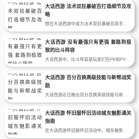
大话西游 法术双狂暴破百打造细节及攻
略
想在大话西游中成为法术双狂暴破百高手？那么必须熟知打造细节及攻略。本文将为你详细介绍如何使用技能、装备、宠物等方面的策略，帮你在游戏中快速提升实力。跟着我们一起来学习！大家好，今天我要分享一下超级大仙，法术和狂暴双属性的攻略。需要注意的是，这个攻略的前提是拥有克制、忽视、强化法术和敏捷属性等全部属性
大话西游 没有最强只有更强 套路到极
致的比斗阵容
大话西游中，比斗阵容是玩家们在PK和PVP战斗中最为重要的因素之一。没有最强的比斗阵容，只有更加强大的组合策略。在本篇文章中，我们将为您介绍套路到极致的比斗阵容，帮助您在游戏中获得更多胜利。现在正在进行激烈的比斗风云月比赛，今天我想和大家聊一个有趣的话题：在比斗游戏中，你最害怕遇到哪种阵容？或者你用过什么
大话西游 百分百换高级技能与新帮战奖
励
大话西游近日推出百分百换高级技能与新帮战奖励活动，为各位玩家提供更多福利，让你的角色能够更加强大。如果你想在游戏中更快地提升自己的实力，那么一定不能错过这个机会。本文将为你详细介绍活动内容，带你一起了解如何参与，赢取丰厚奖励！新资料片《龙韬凤略》中的全新帮战玩法目前正在进行局部测试。对于玩家而言，帮
大话西游 怀旧服怀旧活动城东魅影通关
指南
在大话西游怀旧服怀旧活动中，城东魅影通关指南备受玩家们的关注。作为该活动的重头戏，通关城东魅影不仅需要技巧和耐性，还需要一定的游戏经验和策略。本文将为大家提供一份详细的城东魅影通关指南，帮助你轻松突破难关，赢得丰厚的奖励。快来看看吧！免费版怀旧服中，周一至周五，均会有不同的怀旧活动开放给我们体验，而