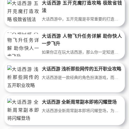
大话西游 五开克魔打造攻略 极致省钱
法
大话西游中，五开克魔是非常重要的打造方式，但是需要消耗大量的金币和物品。如何在省钱的前提下完成五开克魔成为了众多玩家关注的问题。本文将为您详细介绍五开克魔的打造攻略和极致省钱法，帮助您轻松完成五开克魔，节省游戏成本。今天给大家分享一位经验丰富的玩家的克魔打造攻略，希望能够对您打造克魔的过程有所帮助，
大话西游 人物飞升任务详解 助你快人
一步飞升
如果你正在玩大话西游，那么你一定知道飞升任务是游戏中非常重要的部分。在这篇文章中，我们将详细介绍大话西游中人物飞升任务的全部内容，并为你提供一些有用的提示和技巧，帮助你快速完成飞升任务。无论你是新手还是老玩家，这篇文章都会对你有所帮助。让我们一起来探索
大话西游 浅析那些网传的五开职业攻略
大话西游是一款经典的角色扮演游戏，而网传的五开职业攻略更是备受玩家关注。但是，这些攻略是否真的可行？本文将对这些攻略进行浅析，为广大玩家提供有益的帮助和指导。在阅读本文之后，您将掌握更多的游戏技巧和策略，更好地享受大话西游的游戏乐趣。许多五开玩家最关心的问题是如何提高收益，而不是像一些神豪玩家一样拥
大话西游 全新周常副本即将闪耀登场
大话西游全新周常副本即将闪耀登场，为广大玩家带来更加刺激的游戏体验。该副本的推出将会为游戏增添更多变化和挑战性，让玩家在游戏中体验到更多的乐趣和刺激。如果你想要了解更多有关大话西游全新周常副本的相关情况，那么就赶快来了解吧！边境城市的烽烟再次升腾，需要有人前往协助共护长安安定。虽然大唐盛世，但凶神梼