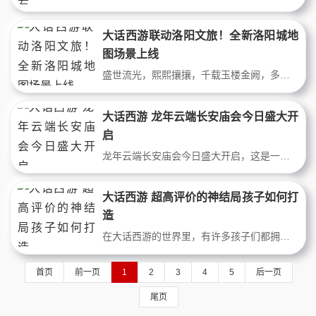
大话西游联动洛阳文旅！全新洛阳城地
图场景上线
盛世流光，熙熙攘攘，千载玉楼金阙，多少诗酒华章？渔村以西，长安之南，洛水悠悠，商都繁华，若问少侠何往？目之所及，正是洛阳！咏经典于大话，传国风于江湖！2026年五一活动时，《大话西游2》携手洛阳市文化广电和旅游局，推出了一场别开生面的牡丹花会，并在游戏内外联动中，也让更多少侠深入领略了洛阳的风韵。而今，游
大话西游 龙年云端长安庙会今日盛大开
启
龙年云端长安庙会今日盛大开启，这是一场难得的盛宴，来自全国各地的人们都聚集在这里，共享这场喜庆的盛宴。这场盛大的活动被誉为西部地区最大规模、最为盛大的文化活动之一，也是一个可以展示当地文化、吸引游客、促进经济发展的重要平台。如果你想了解更多关于这场盛大的活动的信息，那么就跟我一起来看看今天这篇文章吧
大话西游 超高评价的神结局孩子如何打
造
在大话西游的世界里，有许多孩子们都拥有超高的评价。他们无论在战斗中还是在日常生活中，都表现出了非凡的才能和智慧。那么，你是否想成为他们中的一员呢？在这篇文章中，我们将为你详细介绍如何打造一个神级孩子。在本文中，我们将分享一些关于孩子如何打造的精彩细节。孩子是投资回报最高的"资产"；只需花费3亿
首页
前一页
1
2
3
4
5
后一页
尾页